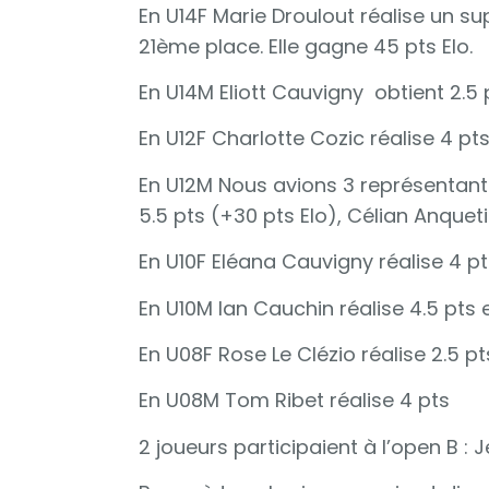
En U14F Marie Droulout réalise un su
21ème place. Elle gagne 45 pts Elo.
En U14M Eliott Cauvigny obtient 2.5 
En U12F Charlotte Cozic réalise 4 p
En U12M Nous avions 3 représentant
5.5 pts (+30 pts Elo), Célian Anqueti
En U10F Eléana Cauvigny réalise 4 p
En U10M Ian Cauchin réalise 4.5 pts 
En U08F Rose Le Clézio réalise 2.5 pt
En U08M Tom Ribet réalise 4 pts
2 joueurs participaient à l’open B : 