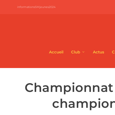
informationsSMjeunes2024
Accueil
Club
Actus
C
Championnat d
championn