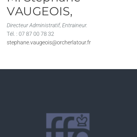
VAUGEOIS,
Directeur Administratif, Entraineur.
Tél. : 07 87 00 78 32
stephane.vaugeois@orcherlatour.fr