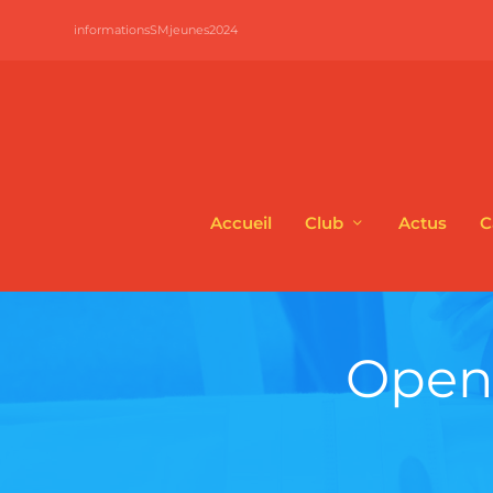
informationsSMjeunes2024
Accueil
Club
Actus
C
Open 