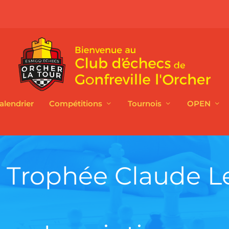
alendrier
Compétitions
Tournois
OPEN
Trophée Claude L