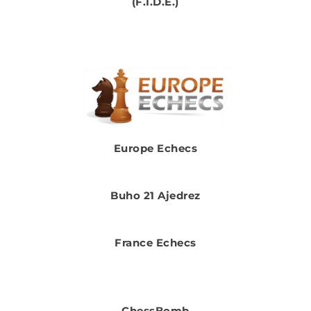
(F.I.D.E.)
Europe Echecs
Buho 21 Ajedrez
France Echecs
ChessBomb