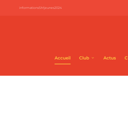
informationsSMjeunes2024
Accueil
Club
Actus
C