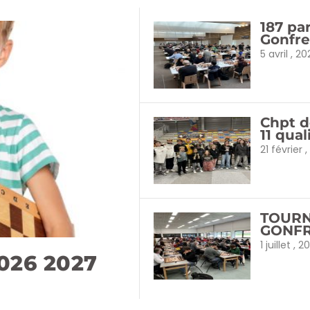
187 pa
Gonfrev
5 avril , 2
Chpt d
11 qual
21 février 
TOURN
GONFR
1 juillet , 2
2026 2027