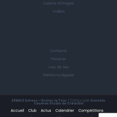
Galerie d’images
Vidéos
Contacts
Horaires
Lieu de Jeu
Mentions légales
| Conçu par
ESMGO Echecs - Orcher la Tour
Gonzalo
Caceres Studio de Création
Accueil
Club
Actus
Calendrier
Compétitions