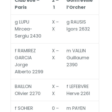
Club 608 –
2 –
Gonfreville
Paris
1
l’Orcher
g LUPU
X –
g RAUSIS
Mircea-
X
Igors 2632
Sergiu 2430
f RAMIREZ
X –
m VALLIN
GARCIA
X
Guillaume
Jorge
2390
Alberto 2299
BAILLON
X –
f LEFEBVRE
Olivier 2270
X
Herve 2261
f SOHIER
0 –
m PAYEN