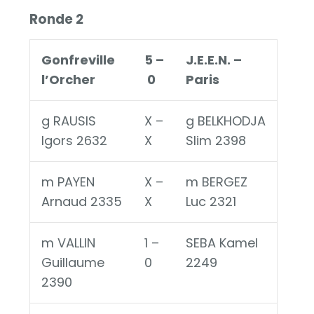
Ronde 2
Gonfreville
5 –
J.E.E.N. –
l’Orcher
0
Paris
g RAUSIS
X –
g BELKHODJA
Igors 2632
X
Slim 2398
m PAYEN
X –
m BERGEZ
Arnaud 2335
X
Luc 2321
m VALLIN
1 –
SEBA Kamel
Guillaume
0
2249
2390