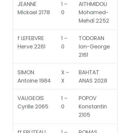
JEANNE
1 –
AITHMIDOU
Mickael 2178
0
Mohamed-
Mehdi 2252
f LEFEBVRE
1 –
TODORAN
Herve 2261
0
Ion-George
2161
SIMON
X –
BAHTAT
Antoine 1984
X
ANAS 2028
VAUGEOIS
1 –
POPOV
Cyrille 2065
0
Konstantin
2105
ff FRUTEAU
1 –
ROMAS