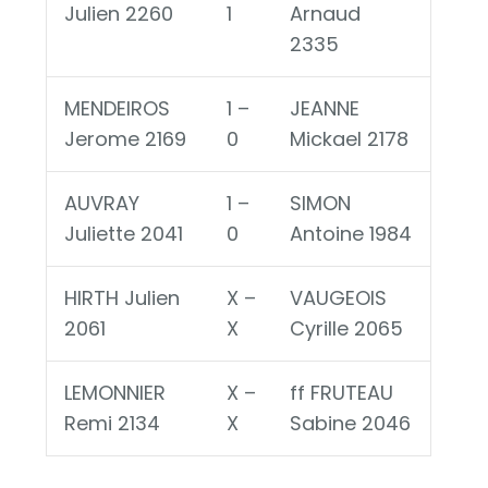
Julien 2260
1
Arnaud
2335
MENDEIROS
1 –
JEANNE
Jerome 2169
0
Mickael 2178
AUVRAY
1 –
SIMON
Juliette 2041
0
Antoine 1984
HIRTH Julien
X –
VAUGEOIS
2061
X
Cyrille 2065
LEMONNIER
X –
ff FRUTEAU
Remi 2134
X
Sabine 2046