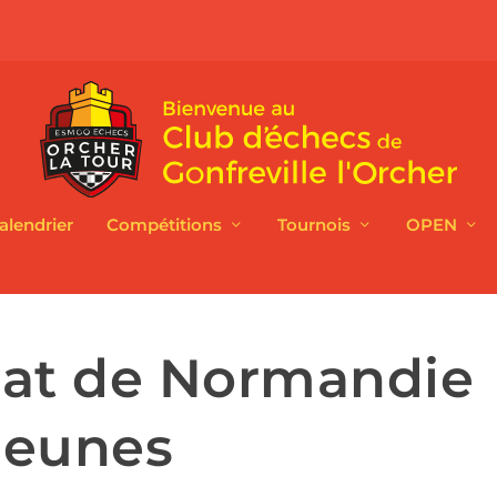
alendrier
Compétitions
Tournois
OPEN
at de Normandie
Jeunes