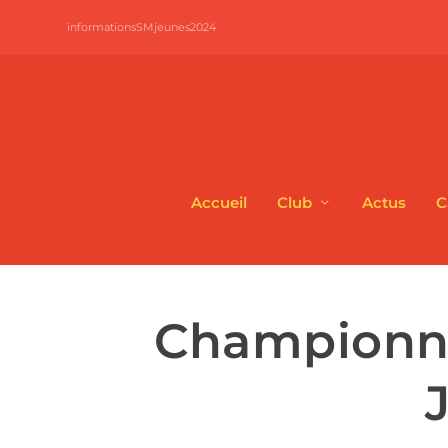
informationsSMjeunes2024
Accueil
Club
Actus
C
Championn