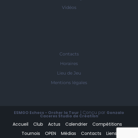
Vidéos
Contacts
Horaires
Lieu de Jeu
Mentions légales
| Conçu par
ESMGO Echecs - Orcher la Tour
Gonzalo
Caceres Studio de Création
Accueil
Club
Actus
Calendrier
Compétitions
Tournois
OPEN
Médias
Contacts
Liens