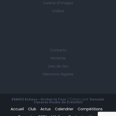
Galerie d’images
Vidéos
Contacts
Horaires
Lieu de Jeu
Mentions légales
| Conçu par
ESMGO Echecs - Orcher la Tour
Gonzalo
Caceres Studio de Création
Accueil
Club
Actus
Calendrier
Compétitions